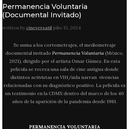
Permanencia Voluntaria
(Documental Invitado)
written by
cineversatil
julio 15, 2024
Se suma a los cortometrajes, el mediometraje
documental invitado
Permanencia Voluntaria
(México,
2021), dirigido por el artista Omar Gámez. En esta
película se recrea una sala de cine antigua donde
distintos activistas en VIH/sida narran vivencias
relacionadas con su diagnóstico positivo. La película es
un testimonio en la CDMX dentro del marco de los 40
años de la aparición de la pandemia desde 1981.
PERMANENCIA VOLUNTARIA