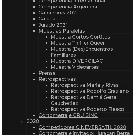
Competencia Internacional
Competencia Argentina
Ganadores 2021
Galería
Jurado 2021
Muestras Paralelas
Muestra Cortos Cortitos
Muestra Thriller Queer
Muestra (Des)Encuentros
Familiares
Muestra DIVERCILAC
Muestra Videoartes
Prensa
Retrospectivas
Retrospectiva Marialy Rivas
Retrospectiva Rodolfo Graziano
Retrospectiva Damiá Serra
Cauchetiez
Retrospectiva Roberto Fiesco
Cortometraje CRUISING
2020
Competidores CINEVERSATIL 2020
Cortometraje invitado: Huracán Berta