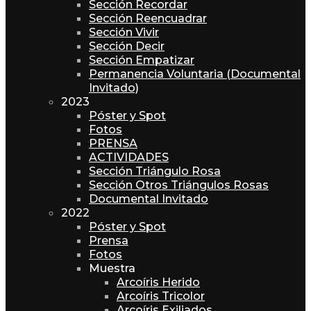
Sección Recordar
Sección Reencuadrar
Sección Vivir
Sección Decir
Sección Empatizar
Permanencia Voluntaria (Documental
Invitado)
2023
Póster y Spot
Fotos
PRENSA
ACTIVIDADES
Sección Triángulo Rosa
Sección Otros Triángulos Rosas
Documental Invitado
2022
Póster y Spot
Prensa
Fotos
Muestra
Arcoíris Herido
Arcoíris Tricolor
Arcoíris Exiliados