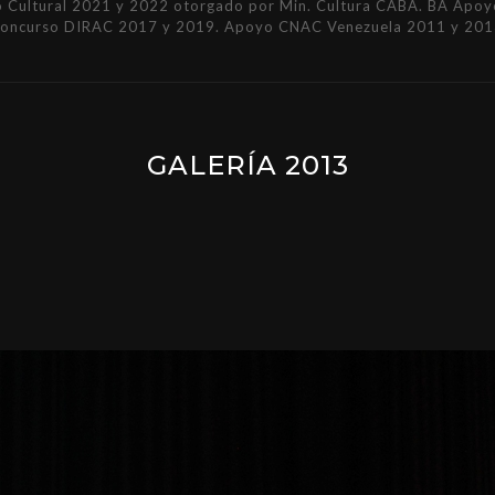
Cultural 2021 y 2022 otorgado por Min. Cultura CABA. BA Apoyo 
Concurso DIRAC 2017 y 2019. Apoyo CNAC Venezuela 2011 y 201
GALERÍA 2013