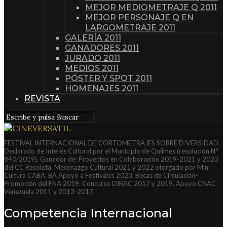
MEJOR MEDIOMETRAJE Q 2011
MEJOR PERSONAJE Q EN
LARGOMETRAJE 2011
GALERÍA 2011
GANADORES 2011
JURADO 2011
MEDIOS 2011
PÓSTER Y SPOT 2011
HOMENAJES 2011
REVISTA
FESTIVAL INTERNACIONAL DE CORTOMETRAJES SOBRE DIVERSIDAD.
Declarado de Interés Cultural por el Municipio de Quilmes (resolución N°
840/2019). Ganador de: Proyectos en Colaboración 2019-2021 y 2023
del CC Recoleta. Mecenazgo Cultural 2021 y 2022 otorgado por Min.
Cultura CABA. BA Apoyo a Festivales 2023. Becas de Circulación-
Promoción del FNA 2019. Concurso DIRAC 2017 y 2019. Apoyo CNAC
Venezuela 2011 y 2013-2017.
Competencia Internacional