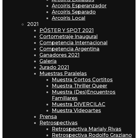
Arcoíris Esperanzador
Arcoíris Separado
Arcoíris Local
2021
PÓSTER Y SPOT 2021
Cortometraje Inaugural
Competencia Internacional
Competencia Argentina
Ganadores 2021
Galería
Jurado 2021
Muestras Paralelas
Muestra Cortos Cortitos
Muestra Thriller Queer
Muestra (Des)Encuentros
Familiares
Muestra DIVERCILAC
Muestra Videoartes
Prensa
Retrospectivas
Retrospectiva Marialy Rivas
Retrospectiva Rodolfo Graziano