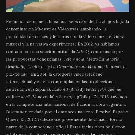
Reunimos de manera lineal una selección de 4 trabajos bajo la
denominación
Muestra de Videoartes
, ampliando la
posibilidad de cruces y lecturas con la video danza, el video
musical y la narrativa experimental. En 2012, ya habíamos
contado con una sección intitulada
Arte Q,
conformada por
las propuestas venezolanas:
Tolerancia
,
Metro Zanahoria
,
Destilado
,
Evidentes
y
La Creazione: una obra pop totalmente
pixxxelada
. En 2014, la categoría videoartes fue
internacional y en ella contemplamos las producciones
Entrenament
(España),
Lado AB
(Brasil),
Padre ¿Por qué me
trajiste acá?
(Venezuela) y
Sex tape
(Chile). En 2015, tuvimos
en la competencia internacional de ficción la obra argentina
Diseminar,
enviada por el entonces naciente Festival Espacio
Queer. En 2018,
Iridescence
proveniente de Canadá, formó
parte de la competencia oficial. Estas inclusiones no fueron
arbitrarias. Eran una manera de visibilizar las narrativas