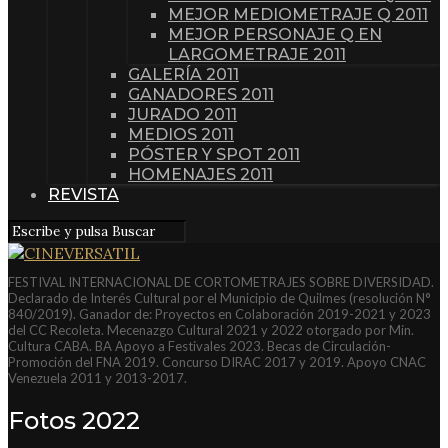
MEJOR MEDIOMETRAJE Q 2011
MEJOR PERSONAJE Q EN
LARGOMETRAJE 2011
GALERÍA 2011
GANADORES 2011
JURADO 2011
MEDIOS 2011
PÓSTER Y SPOT 2011
HOMENAJES 2011
REVISTA
FESTIVAL INTERNACIONAL DE CORTOMETRAJES SOBRE DIVERSIDAD.
Declarado de Interés Cultural por el Municipio de Quilmes (resolución N°
840/2019). Ganador de: Proyectos en Colaboración 2019-2021 y 2023
del CC Recoleta. Mecenazgo Cultural 2021 y 2022 otorgado por Min.
Cultura CABA. BA Apoyo a Festivales 2023. Becas de Circulación-
Promoción del FNA 2019. Concurso DIRAC 2017 y 2019. Apoyo CNAC
Venezuela 2011 y 2013-2017.
Fotos 2022