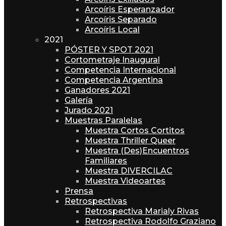
Arcoíris Esperanzador
Arcoíris Separado
Arcoíris Local
2021
PÓSTER Y SPOT 2021
Cortometraje Inaugural
Competencia Internacional
Competencia Argentina
Ganadores 2021
Galería
Jurado 2021
Muestras Paralelas
Muestra Cortos Cortitos
Muestra Thriller Queer
Muestra (Des)Encuentros
Familiares
Muestra DIVERCILAC
Muestra Videoartes
Prensa
Retrospectivas
Retrospectiva Marialy Rivas
Retrospectiva Rodolfo Graziano