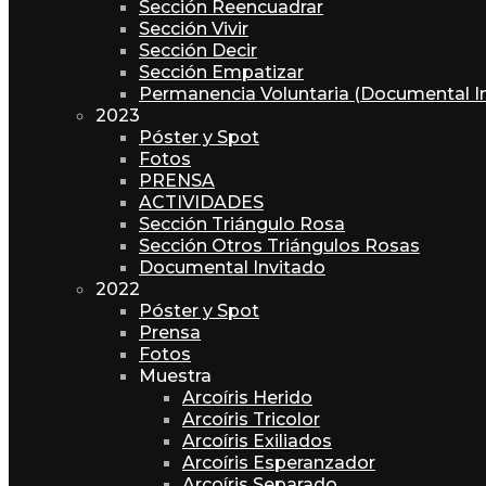
Sección Reencuadrar
Sección Vivir
Sección Decir
Sección Empatizar
Permanencia Voluntaria (Documental I
2023
Póster y Spot
Fotos
PRENSA
ACTIVIDADES
Sección Triángulo Rosa
Sección Otros Triángulos Rosas
Documental Invitado
2022
Póster y Spot
Prensa
Fotos
Muestra
Arcoíris Herido
Arcoíris Tricolor
Arcoíris Exiliados
Arcoíris Esperanzador
Arcoíris Separado