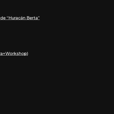
 de “Huracán Berta”
tra+Workshop)