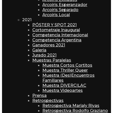
Arcoíris Esperanzador
Arcoíris Separado
Arcoíris Local
2021
PÓSTER Y SPOT 2021
Cortometraje Inaugural
Competencia Internacional
Competencia Argentina
Ganadores 2021
Galería
Jurado 2021
Muestras Paralelas
Muestra Cortos Cortitos
Muestra Thriller Queer
Muestra (Des)Encuentros
Familiares
Muestra DIVERCILAC
Muestra Videoartes
Prensa
Retrospectivas
Retrospectiva Marialy Rivas
Retrospectiva Rodolfo Graziano