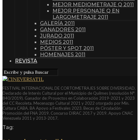
MEJOR MEDIOMETRAJE Q 2011
MEJOR PERSONAJE Q EN
LARGOMETRAJE 2011
GALERÍA 2011
GANADORES 2011
JURADO 2011
MEDIOS 2011
PÓSTER Y SPOT 2011
HOMENAJES 2011
REVISTA
FESTIVAL INTERNACIONAL DE CORTOMETRAJES SOBRE DIVERSIDAD.
Declarado de Interés Cultural por el Municipio de Quilmes (resolución N°
840/2019). Ganador de: Proyectos en Colaboración 2019-2021 y 2023
del CC Recoleta. Mecenazgo Cultural 2021 y 2022 otorgado por Min.
Cultura CABA. BA Apoyo a Festivales 2023. Becas de Circulación-
Promoción del FNA 2019. Concurso DIRAC 2017 y 2019. Apoyo CNAC
Venezuela 2011 y 2013-2017.
Tag: