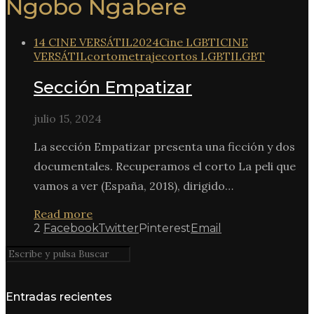
Ngobo Ngäbere
14 CINE VERSÁTIL
2024
Cine LGBTI
CINE
VERSÁTIL
cortometraje
cortos LGBTI
LGBT
Sección Empatizar
julio 15, 2024
La sección Empatizar presenta una ficción y dos
documentales. Recuperamos el corto La peli que
vamos a ver (España, 2018), dirigido…
Read more
2
Facebook
Twitter
Pinterest
Email
Entradas recientes