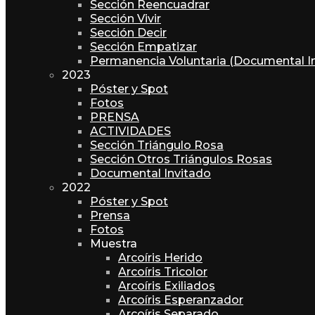
Sección Reencuadrar
Sección Vivir
Sección Decir
Sección Empatizar
Permanencia Voluntaria (Documental I
2023
Póster y Spot
Fotos
PRENSA
ACTIVIDADES
Sección Triángulo Rosa
Sección Otros Triángulos Rosas
Documental Invitado
2022
Póster y Spot
Prensa
Fotos
Muestra
Arcoíris Herido
Arcoíris Tricolor
Arcoíris Exiliados
Arcoíris Esperanzador
Arcoíris Separado