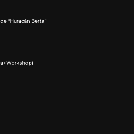
 de “Huracán Berta”
tra+Workshop)