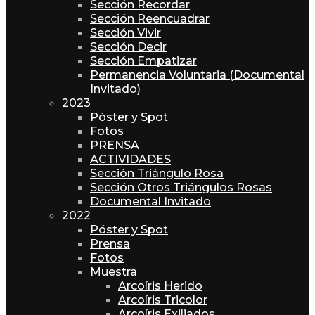
Sección Recordar
Sección Reencuadrar
Sección Vivir
Sección Decir
Sección Empatizar
Permanencia Voluntaria (Documental
Invitado)
2023
Póster y Spot
Fotos
PRENSA
ACTIVIDADES
Sección Triángulo Rosa
Sección Otros Triángulos Rosas
Documental Invitado
2022
Póster y Spot
Prensa
Fotos
Muestra
Arcoíris Herido
Arcoíris Tricolor
Arcoíris Exiliados