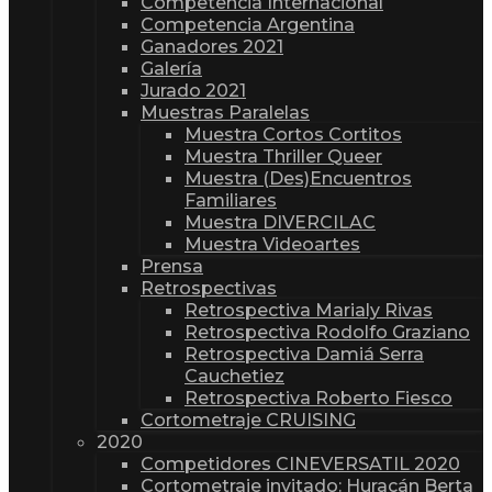
Competencia Internacional
Competencia Argentina
Ganadores 2021
Galería
Jurado 2021
Muestras Paralelas
Muestra Cortos Cortitos
Muestra Thriller Queer
Muestra (Des)Encuentros
Familiares
Muestra DIVERCILAC
Muestra Videoartes
Prensa
Retrospectivas
Retrospectiva Marialy Rivas
Retrospectiva Rodolfo Graziano
Retrospectiva Damiá Serra
Cauchetiez
Retrospectiva Roberto Fiesco
Cortometraje CRUISING
2020
Competidores CINEVERSATIL 2020
Cortometraje invitado: Huracán Berta