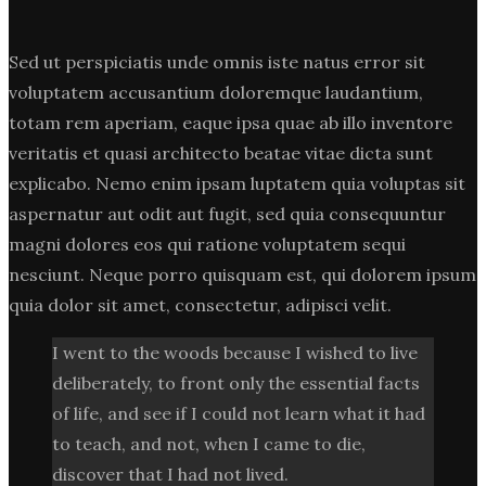
Sed ut perspiciatis unde omnis iste natus error sit
voluptatem accusantium doloremque laudantium,
totam rem aperiam, eaque ipsa quae ab illo inventore
veritatis et quasi architecto beatae vitae dicta sunt
explicabo. Nemo enim ipsam luptatem quia voluptas sit
aspernatur aut odit aut fugit, sed quia consequuntur
magni dolores eos qui ratione voluptatem sequi
nesciunt. Neque porro quisquam est, qui dolorem ipsum
quia dolor sit amet, consectetur, adipisci velit.
I went to the woods because I wished to live
deliberately, to front only the essential facts
of life, and see if I could not learn what it had
to teach, and not, when I came to die,
discover that I had not lived.