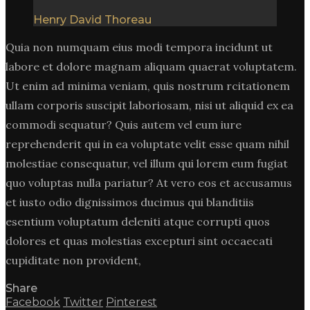
Henry David Thoreau
Quia non numquam eius modi tempora incidunt ut
labore et dolore magnam aliquam quaerat voluptatem.
Ut enim ad minima veniam, quis nostrum rcitationem
ullam corporis suscipit laboriosam, nisi ut aliquid ex ea
commodi sequatur? Quis autem vel eum iure
reprehenderit qui in ea voluptate velit esse quam nihil
molestiae consequatur, vel illum qui lorem eum fugiat
quo voluptas nulla pariatur? At vero eos et accusamus
et iusto odio dignissimos ducimus qui blanditiis
esentium voluptatum deleniti atque corrupti quos
dolores et quas molestias excepturi sint occaecati
cupiditate non provident,
Share
Facebook
Twitter
Pinterest